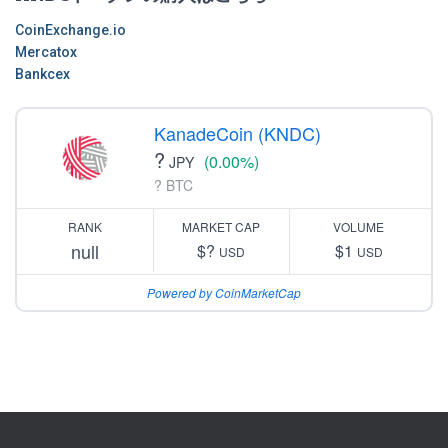
CoinExchange.io
Mercatox
Bankcex
KanadeCoin (KNDC)
?
(0.00%)
JPY
? BTC
RANK
MARKET CAP
VOLUME
null
$?
$1
USD
USD
Powered by CoinMarketCap