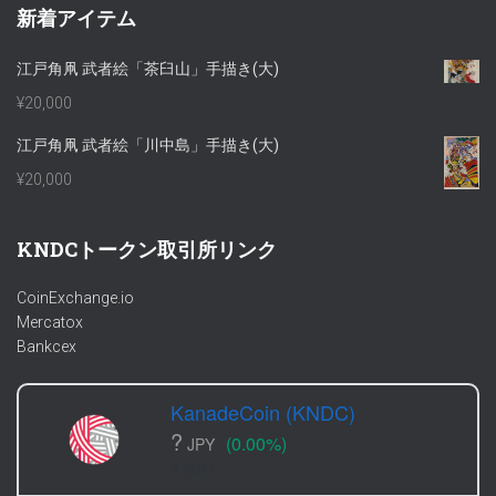
新着アイテム
江戸角凧 武者絵「茶臼山」手描き(大)
¥
20,000
江戸角凧 武者絵「川中島」手描き(大)
¥
20,000
KNDCトークン取引所リンク
CoinExchange.io
Mercatox
Bankcex
KanadeCoin (KNDC)
?
(0.00%)
JPY
? BTC