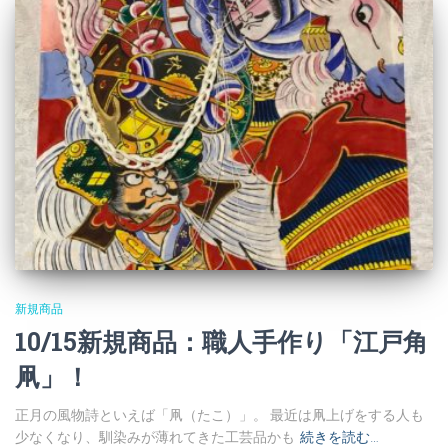
新規商品
10/15新規商品：職人手作り「江戸角
凧」！
正月の風物詩といえば「凧（たこ）」。 最近は凧上げをする人も
少なくなり、馴染みが薄れてきた工芸品かも
続きを読む…