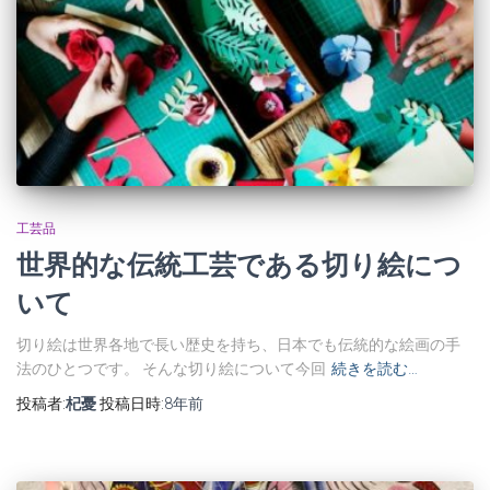
工芸品
世界的な伝統工芸である切り絵につ
いて
切り絵は世界各地で長い歴史を持ち、日本でも伝統的な絵画の手
法のひとつです。 そんな切り絵について今回
続きを読む…
投稿者:
杞憂
投稿日時:
8年
前