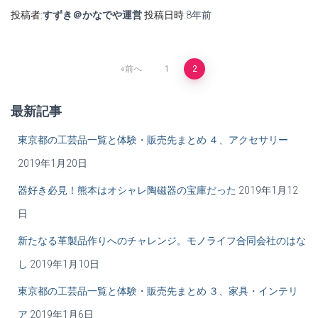
投稿者:
すずき＠かなでや運営
投稿日時:
8年
前
投
前へ
1
2
稿
最新記事
ナ
東京都の工芸品一覧と体験・販売先まとめ ４、アクセサリー
2019年1月20日
ビ
器好き必見！熊本はオシャレ陶磁器の宝庫だった
2019年1月12
ゲ
日
新たなる革製品作りへのチャレンジ。モノライフ合同会社のはな
ー
し
2019年1月10日
シ
東京都の工芸品一覧と体験・販売先まとめ ３、家具・インテリ
ア
2019年1月6日