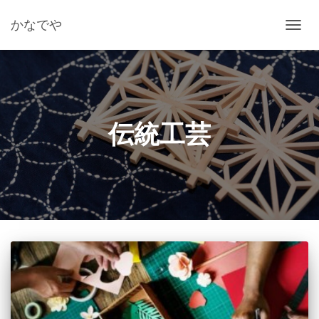
かなでや
ナ
ビ
ゲ
ー
シ
ョ
ン
伝統工芸
を
切
り
替
え