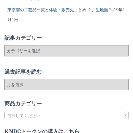
ョ
東京都の工芸品一覧と体験・販売先まとめ ２、生地類
2019年1
ン
月4日
記事カテゴリー
記
事
カ
テ
過去記事を読む
ゴ
リ
過
ー
去
記
事
商品カテゴリー
を
読
選択してください
む
KNDCトークンの購入はこちら